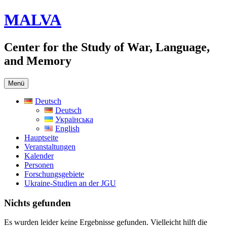
Zum
MALVA
Inhalt
springen
Center for the Study of War, Language,
and Memory
Menü
Deutsch
Deutsch
Українська
English
Hauptseite
Veranstaltungen
Kalender
Personen
Forschungsgebiete
Ukraine-Studien an der JGU
Nichts gefunden
Es wurden leider keine Ergebnisse gefunden. Vielleicht hilft die