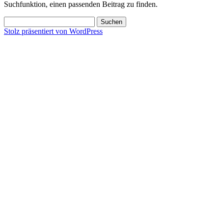
Suchfunktion, einen passenden Beitrag zu finden.
Suchen
nach:
Stolz präsentiert von WordPress