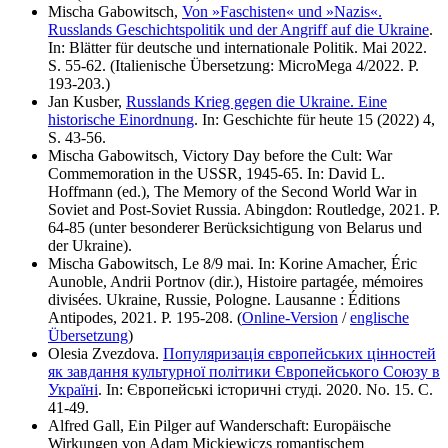
Mischa Gabowitsch,
Von »Faschisten« und »Nazis«.
Russlands Geschichtspolitik und der Angriff auf die Ukraine
.
In: Blätter für deutsche und internationale Politik. Mai 2022.
S. 55-62. (Italienische Übersetzung: MicroMega 4/2022. P.
193-203.)
Jan Kusber,
Russlands Krieg gegen die Ukraine. Eine
historische Einordnung
. In: Geschichte für heute 15 (2022) 4,
S. 43-56.
Mischa Gabowitsch, Victory Day before the Cult: War
Commemoration in the USSR, 1945-65. In: David L.
Hoffmann (ed.), The Memory of the Second World War in
Soviet and Post-Soviet Russia. Abingdon: Routledge, 2021. P.
64-85 (unter besonderer Berücksichtigung von Belarus und
der Ukraine).
Mischa Gabowitsch, Le 8/9 mai. In: Korine Amacher, Éric
Aunoble, Andrii Portnov (dir.), Histoire partagée, mémoires
divisées. Ukraine, Russie, Pologne. Lausanne : Éditions
Antipodes, 2021. P. 195-208. (
Online-Version
/
englische
Übersetzung
)
Olesia Zvezdova.
Популяризація європейських цінностей
як завдання культурної політики Європейського Союзу в
Україні
. In: Європейські історичні студі. 2020. No. 15. С.
41-49.
Alfred Gall, Ein Pilger auf Wanderschaft: Europäische
Wirkungen von Adam Mickiewiczs romantischem