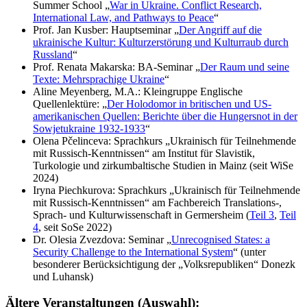
Summer School „
War in Ukraine. Conflict Research,
International Law, and Pathways to Peace
“
Prof. Jan Kusber: Hauptseminar „
Der Angriff auf die
ukrainische Kultur: Kulturzerstörung und Kulturraub durch
Russland
“
Prof. Renata Makarska: BA-Seminar „
Der Raum und seine
Texte: Mehrsprachige Ukraine
“
Aline Meyenberg, M.A.: Kleingruppe Englische
Quellenlektüre: „
Der Holodomor in britischen und US-
amerikanischen Quellen: Berichte über die Hungersnot in der
Sowjetukraine 1932-1933
“
Olena Pčelinceva: Sprachkurs „Ukrainisch für Teilnehmende
mit Russisch-Kenntnissen“ am Institut für Slavistik,
Turkologie und zirkumbaltische Studien in Mainz (seit WiSe
2024)
Iryna Piechkurova: Sprachkurs „Ukrainisch für Teilnehmende
mit Russisch-Kenntnissen“ am Fachbereich Translations-,
Sprach- und Kulturwissenschaft in Germersheim (
Teil 3
,
Teil
4
, seit SoSe 2022)
Dr. Olesia Zvezdova: Seminar „
Unrecognised States: a
Security Challenge to the International System
“ (unter
besonderer Berücksichtigung der „Volksrepubliken“ Donezk
und Luhansk)
Ältere Veranstaltungen (Auswahl):