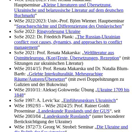
Hauptseminar
„
Kleine Literaturen und Übersetzung.
Ukrainische und belarussische Literatur auf dem deutschen
Buchmarkt
”
WiSe 2022/2023: Univ.-Prof. Björn Wiemer. Hauptseminar
“
Sprachgeschichte und Differenzierung des Ostslavischen
”
SoSe 2022:
Ringvorlesung Ukraine
SoSe 2022: Dr. Friedrich Plank: „
The Russian-Ukrainian
conflict: root causes, dynamics, and approaches to conflict
management
”
SoSe 2021: Prof. Renata Makarska: „
Weltliteratur aus
Ostmitteleuropa. (Kon)Texte, Übersetzungen, Rezeption
“ (mit
Sitzungen zur ukrainischen Literatur)
WiSe 2014/15: Prof. Renata Makarska und Dr. Natalia Blum-
Barth: „
Gelebte Interkulturalität. Mehrsprachige
Räume/Autoren/Übersetzer
“ (mit zwei Doppelsitzungen zu
Galizien und der Bukowina)
WiSe 2010/11: Aleksej Golowerda: Übung „
Ukraine 1709 bis
1848
“
SoSe 1997: A. Levic’ka: „
Einführungskurs Ukrainisch
“
WiSe 1992/93 – WiSe 2024/25: Prof. Rainer Goldt:
Proseminar „
Landeskunde Russlands und der GUS
“, seit
WiSe 2003/04 „
Landeskunde Russlands
“ (unter besonderer
Berücksichtigung der Ukraine)
WiSe 1972/73: Georg W. Strobel: Seminar „
Die Ukraine und