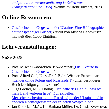
und politische Werteorientierung in Zeiten von
Transformation und Krieg
. Weinheim: Beltz Juventa, 2023
Online-Ressourcen:
Geschichte und Gegenwart der Ukraine. Eine Bibliographie
deutschsprachiger Bücher
, erstellt von Mischa Gabowitsch,
mit weit über 1.000 Einträgen
Lehrveranstaltungen:
SoSe 2025
Prof. Mischa Gabowitsch. BA-Seminar „
Die Ukraine in
Geschichte und Gegenwart
“
Prof. Alfred Gall; Univ.-Prof. Björn Wiemer. Proseminar
„
Landeskunde Polens und Russlands I
“ (unter besonderer
Berücksichtigung der Ukraine)
Olga Gleiser, M.A. Übung „
‘Ich hatte das Gefühl, dass ich
mein Land verloren habe‘: Zur aktuellen
Menschenrechtssituation in Russland, in der Ukraine und in
anderen Nachfolgestaaten der früheren Sowjetunion
“
Jan Koloska, M.A., Dr. Barbara Müller; Dr. Olesia Zvezdova,