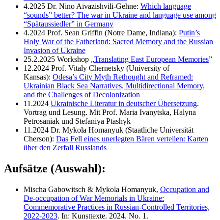
4.2025 Dr. Nino Aivazishvili-Gehne:
Which language
“sounds” better? The war in Ukraine and language use among
“Spätaussiedler” in Germany
4.2024 Prof. Sean Griffin (Notre Dame, Indiana):
Putin’s
Holy War of the Fatherland: Sacred Memory and the Russian
Invasion of Ukraine
25.2.2025 Workshop „
Translating East European Memories
”
12.2024 Prof. Vitaly Chernetsky (University of
Kansas):
Odesa’s City Myth Rethought and Reframed:
Ukrainian Black Sea Narratives, Multidirectional Memory,
and the Challenges of Decolonization
11.2024
Ukrainische Literatur in deutscher Übersetzung
.
Vortrag und Lesung. Mit Prof. Maria Ivanytska, Halyna
Petrosaniak und Stefaniya Ptashyk
11.2024 Dr. Mykola Homanyuk (Staatliche Universität
Cherson):
Das Fell eines unerlegten Bären verteilen: Karten
über den Zerfall Russlands
Aufsätze (Auswahl):
Mischa Gabowitsch & Mykola Homanyuk,
Occupation and
De-occupation of War Memorials in Ukraine:
Commemorative Practices in Russian-Controlled Territories,
2022-2023
. In: Kunsttexte. 2024. No. 1.