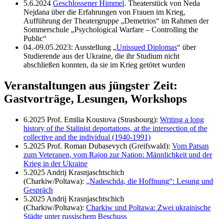
5.6.2024
Geschlossener Himmel
. Theaterstück von Neda
Nejdana über die Erfahrungen von Frauen im Krieg,
Aufführung der Theatergruppe „Demetrios“ im Rahmen der
Sommerschule „Psychological Warfare – Controlling the
Public“
04.-09.05.2023: Ausstellung „
Unissued Diplomas
“ über
Studierende aus der Ukraine, die ihr Studium nicht
abschließen konnten, da sie im Krieg getötet wurden
Veranstaltungen aus jüngster Zeit:
Gastvorträge, Lesungen, Workshops
6.2025 Prof. Emilia Koustova (Strasbourg):
Writing a long
history of the Stalinist deportations, at the intersection of the
collective and the individual (1940-1991)
5.2025 Prof. Roman Dubasevych (Greifswald):
Vom Patsan
zum Veteranen, vom Rajon zur Nation: Männlichkeit und der
Krieg in der Ukraine
5.2025 Andrij Krasnjaschtschich
(Charkiw/Poltawa):
„Nadeschda, die Hoffnung“: Lesung und
Gespräch
5.2025 Andrij Krasnjaschtschich
(Charkiw/Poltawa):
Charkiw und Poltawa: Zwei ukrainische
Städte unter russischem Beschuss