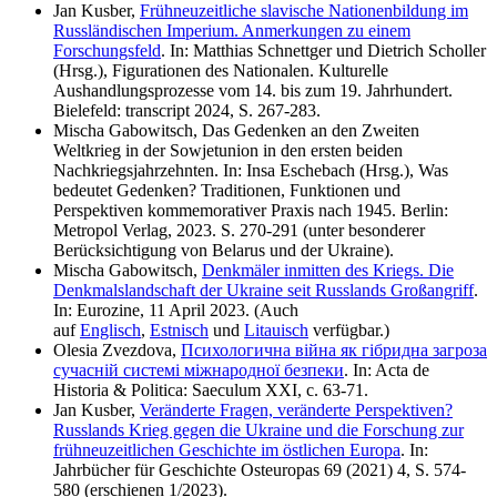
Jan Kusber,
Frühneuzeitliche slavische Nationenbildung im
Russländischen Imperium. Anmerkungen zu einem
Forschungsfeld
. In: Matthias Schnettger und Dietrich Scholler
(Hrsg.), Figurationen des Nationalen. Kulturelle
Aushandlungsprozesse vom 14. bis zum 19. Jahrhundert.
Bielefeld: transcript 2024, S. 267-283.
Mischa Gabowitsch, Das Gedenken an den Zweiten
Weltkrieg in der Sowjetunion in den ersten beiden
Nachkriegsjahrzehnten. In: Insa Eschebach (Hrsg.), Was
bedeutet Gedenken? Traditionen, Funktionen und
Perspektiven kommemorativer Praxis nach 1945. Berlin:
Metropol Verlag, 2023. S. 270-291 (unter besonderer
Berücksichtigung von Belarus und der Ukraine).
Mischa Gabowitsch,
Denkmäler inmitten des Kriegs. Die
Denkmalslandschaft der Ukraine seit Russlands Großangriff
.
In: Eurozine, 11 April 2023. (Auch
auf
Englisch
,
Estnisch
und
Litauisch
verfügbar.)
Olesia Zvezdova,
Психологична війна як гібридна загроза
сучасній системі міжнародної безпеки
. In: Acta de
Historia & Politica: Saeculum XXІ, с. 63-71.
Jan Kusber,
Veränderte Fragen, veränderte Perspektiven?
Russlands Krieg gegen die Ukraine und die Forschung zur
frühneuzeitlichen Geschichte im östlichen Europa
. In:
Jahrbücher für Geschichte Osteuropas 69 (2021) 4, S. 574-
580 (erschienen 1/2023).