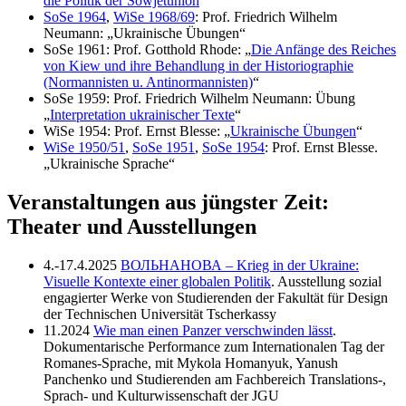
die Politik der Sowjetunion
“
SoSe 1964
,
WiSe 1968/69
: Prof. Friedrich Wilhelm
Neumann: „Ukrainische Übungen“
SoSe 1961: Prof. Gotthold Rhode: „
Die Anfänge des Reiches
von Kiew und ihre Behandlung in der Historiographie
(Normannisten u. Antinormannisten)
“
SoSe 1959: Prof. Friedrich Wilhelm Neumann: Übung
„
Interpretation ukrainischer Texte
“
WiSe 1954: Prof. Ernst Blesse: „
Ukrainische Übungen
“
WiSe 1950/51
,
SoSe 1951
,
SoSe 1954
: Prof. Ernst Blesse.
„Ukrainische Sprache“
Veranstaltungen aus jüngster Zeit:
Theater und Ausstellungen
4.-17.4.2025
ВОЛЬНАНОВА – Krieg in der Ukraine:
Visuelle Kontexte einer globalen Politik
. Ausstellung sozial
engagierter Werke von Studierenden der Fakultät für Design
der Technischen Universität Tscherkassy
11.2024
Wie man einen Panzer verschwinden lässt
.
Dokumentarische Performance zum Internationalen Tag der
Romanes-Sprache, mit Mykola Homanyuk, Yanush
Panchenko und Studierenden am Fachbereich Translations-,
Sprach- und Kulturwissenschaft der JGU