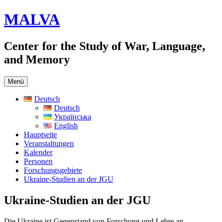
Zum
MALVA
Inhalt
springen
Center for the Study of War, Language,
and Memory
Menü
Deutsch
Deutsch
Українська
English
Hauptseite
Veranstaltungen
Kalender
Personen
Forschungsgebiete
Ukraine-Studien an der JGU
Ukraine-Studien an der JGU
Die Ukraine ist Gegenstand von Forschung und Lehre an