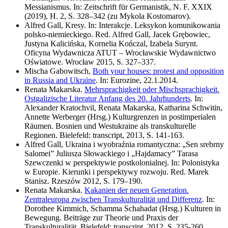
Messianismus. In: Zeitschrift für Germanistik, N. F. XXIX
(2019), H. 2, S. 328–342 (zu Mykola Kostomarov).
Alfred Gall, Kresy. In: Interakcje. Leksykon komunikowania
polsko-niemieckiego. Red. Alfred Gall, Jacek Grębowiec,
Justyna Kalicińska, Kornelia Kończal, Izabela Surynt.
Oficyna Wydawnicza ATUT – Wrocławskie Wydawnictwo
Oświatowe. Wrocław 2015, S. 327–337.
Mischa Gabowitsch,
Both your houses: protest and opposition
in Russia and Ukraine
. In: Eurozine, 22.1.2014.
Renata Makarska.
Mehrsprachigkeit oder Mischsprachigkeit.
Ostgalizische Literatur Anfang des 20. Jahrhunderts
. In:
Alexander Kratochvil, Renata Makarska, Katharina Schwitin,
Annette Werberger (Hrsg.) Kulturgrenzen in postimperialen
Räumen. Bosnien und Westukraine als transkulturelle
Regionen. Bielefeld: transcript, 2013, S. 141-163.
Alfred Gall, Ukraina i wyobraźnia romantyczna: „Sen srebrny
Salomei” Juliusza Słowackiego i „Hajdamacy” Tarasa
Szewczenki w perspektywie postkolonialnej. In: Polonistyka
w Europie. Kierunki i perspektywy rozwoju. Red. Marek
Stanisz. Rzeszów 2012, S. 179–190.
Renata Makarska.
Kakanien der neuen Generation.
Zentraleuropa zwischen Transkulturalität und Differenz
. In:
Dorothee Kimmich, Schamma Schahadat (Hrsg.) Kulturen in
Bewegung. Beiträge zur Theorie und Praxis der
Transkulturalität. Bielefeld: transcript, 2012, S. 235-260.