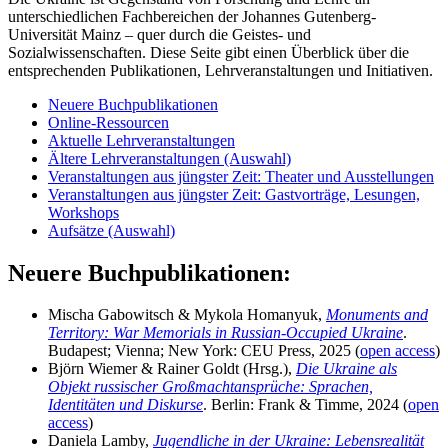
unterschiedlichen Fachbereichen der Johannes Gutenberg-
Universität Mainz – quer durch die Geistes- und
Sozialwissenschaften. Diese Seite gibt einen Überblick über die
entsprechenden Publikationen, Lehrveranstaltungen und Initiativen.
Neuere Buchpublikationen
Online-Ressourcen
Aktuelle Lehrveranstaltungen
Ältere Lehrveranstaltungen (Auswahl)
Veranstaltungen aus jüngster Zeit: Theater und Ausstellungen
Veranstaltungen aus jüngster Zeit: Gastvorträge, Lesungen,
Workshops
Aufsätze (Auswahl)
Neuere Buchpublikationen:
Mischa Gabowitsch & Mykola Homanyuk,
Monuments and
Territory: War Memorials in Russian-Occupied Ukraine
.
Budapest; Vienna; New York: CEU Press, 2025 (
open access
)
Björn Wiemer & Rainer Goldt (Hrsg.),
Die Ukraine als
Objekt russischer Großmachtansprüche: Sprachen,
Identitäten und Diskurse
. Berlin: Frank & Timme, 2024 (
open
access
)
Daniela Lamby,
Jugendliche in der Ukraine: Lebensrealität