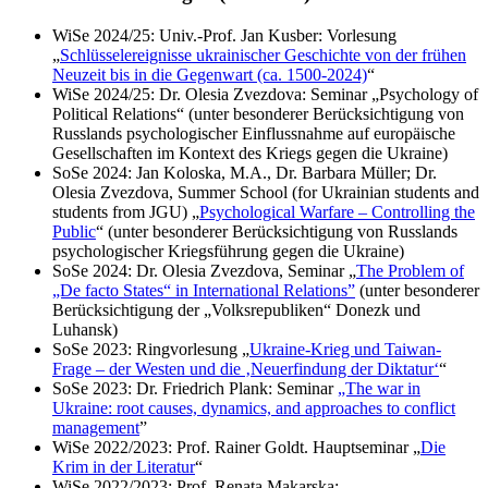
WiSe 2024/25: Univ.-Prof. Jan Kusber: Vorlesung
„
Schlüsselereignisse ukrainischer Geschichte von der frühen
Neuzeit bis in die Gegenwart (ca. 1500-2024)
“
WiSe 2024/25: Dr. Olesia Zvezdova: Seminar „Psychology of
Political Relations“ (unter besonderer Berücksichtigung von
Russlands psychologischer Einflussnahme auf europäische
Gesellschaften im Kontext des Kriegs gegen die Ukraine)
SoSe 2024: Jan Koloska, M.A., Dr. Barbara Müller; Dr.
Olesia Zvezdova, Summer School (for Ukrainian students and
students from JGU) „
Psychological Warfare – Controlling the
Public
“ (unter besonderer Berücksichtigung von Russlands
psychologischer Kriegsführung gegen die Ukraine)
SoSe 2024: Dr. Olesia Zvezdova, Seminar „
The Problem of
„De facto States“ in International Relations”
(unter besonderer
Berücksichtigung der „Volksrepubliken“ Donezk und
Luhansk)
SoSe 2023: Ringvorlesung „
Ukraine-Krieg und Taiwan-
Frage – der Westen und die ‚Neuerfindung der Diktatur‘
“
SoSe 2023: Dr. Friedrich Plank: Seminar
„The war in
Ukraine: root causes, dynamics, and approaches to conflict
management
”
WiSe 2022/2023: Prof. Rainer Goldt. Hauptseminar „
Die
Krim in der Literatur
“
WiSe 2022/2023: Prof. Renata Makarska: