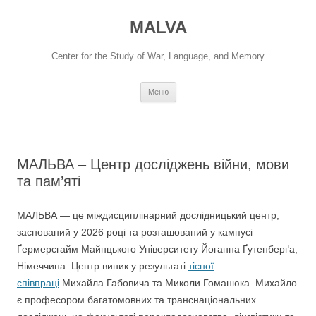
Перейти
до
MALVA
вмісту
Center for the Study of War, Language, and Memory
Меню
МАЛЬВА – Центр досліджень війни, мови
та пам’яті
МАЛЬВА — це міждисциплінарний дослідницький центр,
заснований у 2026 році та розташований у кампусі
Ґермерсгайм Майнцького Університету Йоганна Ґутенберґа,
Німеччина. Центр виник у результаті
тісної
співпраці
Михайла Габовича та Миколи Гоманюка. Михайло
є професором багатомовних та транснаціональних