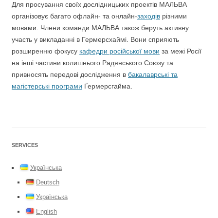
Для просування своїх дослідницьких проектів МАЛЬВА
організовує багато офлайн- та онлайн-
заходів
різними
мовами. Члени команди МАЛЬВА також беруть активну
участь у викладанні в Гермерсхаймі. Вони сприяють
розширенню фокусу
кафедри російської мови
за межі Росії
на інші частини колишнього Радянського Союзу та
привносять передові дослідження в
бакалаврські та
магістерські програми
Ґермерсгайма.
SERVICES
Українська
Deutsch
Українська
English