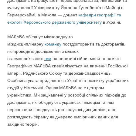
досліджень на факультеті перекладознавства, лінгвістики та
культурології Університету Йоганна Ґутенберґа в Майнці в
Гермерсхаймі, а Микола — доцент
кафедри географії та
екології Херсонського державного університету
в Україні.
МАЛЬВА об’єднує міжнародну та
міждисциплінарну
команду
постдокторантів та докторантів,
які проводять дослідження з кількох
взаємопов’язаних
тем
на перетині війни, мови та пам’яті.
Географічно МАЛЬВА спеціалізується на вивченні Російської
імперії, Радянського Союзу та держав-спадкоємиць.
Особлива увага приділяється Україні та розвитку українських
студій у Німеччині. Однак МАЛЬВА не є центром
україністики. Ми зацікавлені у розробці спільних підходів до
досліджень, які об’єднують українські, німецькі та інші
перспективи і поєднують різні наукові дисципліни, а не
розглядають Україну як джерело емпіричних даних для
західних теорій.