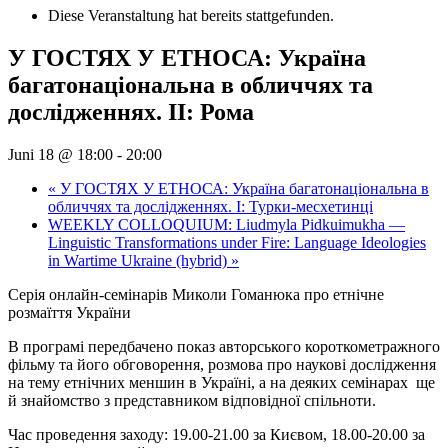
Diese Veranstaltung hat bereits stattgefunden.
У ГОСТЯХ У ЕТНОСА: Україна
багатонаціональна в обличчях та
дослідженнях. II: Рома
Juni 18 @ 18:00
-
20:00
«
У ГОСТЯХ У ЕТНОСА: Україна багатонаціональна в
обличчях та дослідженнях. I: Турки-месхетинці
WEEKLY COLLOQUIUM: Liudmyla Pidkuimukha —
Linguistic Transformations under Fire: Language Ideologies
in Wartime Ukraine (hybrid)
»
Серія онлайн-семінарів Миколи Гоманюка про етнічне
розмаїття України
В програмі передбачено показ авторського короткометражного
фільму та його обговорення, розмова про наукові дослідження
на тему етнічних меншин в Україні, а на деяких семінарах ще
й знайомство з представником відповідної спільноти.
Час проведення заходу: 19.00-21.00 за Києвом, 18.00-20.00 за