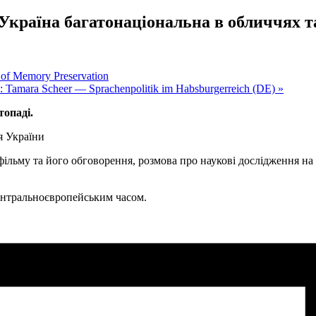
на багатонаціональна в обличчях та д
f Memory Preservation
“: Tamara Scheer — Sprachenpolitik im Habsburgerreich (DE)
»
топаді.
я України
ільму та його обговорення, розмова про наукові дослідження на 
Центральноєвропейським часом.