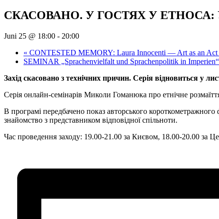
СКАСОВАНО. У ГОСТЯХ У ЕТНОСА: Украї
Juni 25 @ 18:00
-
20:00
«
CONTESTED MEMORY: Laura Innocenti — Art as an Act o
SEMINAR „Sprachenvielfalt und Sprachenpolitik in Imperien
Захід скасовано з технічних причин. Серія відновиться у лис
Серія онлайн-семінарів Миколи Гоманюка про етнічне розмаїтт
В програмі передбачено показ авторського короткометражного ф
знайомство з представником відповідної спільноти.
Час проведення заходу: 19.00-21.00 за Києвом, 18.00-20.00 за 